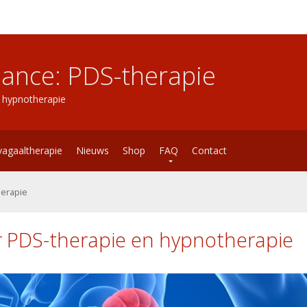
lance: PDS-therapie
n hypnotherapie
vagaaltherapie
Nieuws
Shop
FAQ
Contact
herapie
r PDS-therapie en hypnotherapie