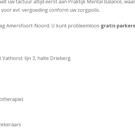
aalt uw factuur altijd eerst aan Praktijk Mental Balance, waa
 voor evt. vergoeding conform uw zorgpolis.
afslag Amersfoort-Noord. U kunt probleemloos
gratis parker
athorst: lijn 3, halte Drieberg.
otherapie)
zekeraars