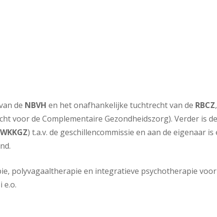
 van de
NBVH
en het onafhankelijke tuchtrecht van de
RBCZ
cht voor de Complementaire Gezondheidszorg). Verder is d
t
WKKGZ
) t.a.v. de geschillencommissie en aan de eigenaar is
nd.
ie, polyvagaaltherapie en integratieve psychotherapie voor
 e.o.