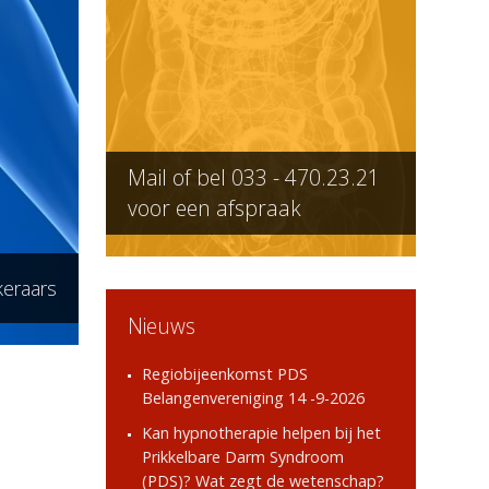
Mail of bel
033 - 470.23.21
voor een afspraak
keraars
Nieuws
Regiobijeenkomst PDS
Belangenvereniging 14 -9-2026
Kan hypnotherapie helpen bij het
Prikkelbare Darm Syndroom
(PDS)? Wat zegt de wetenschap?