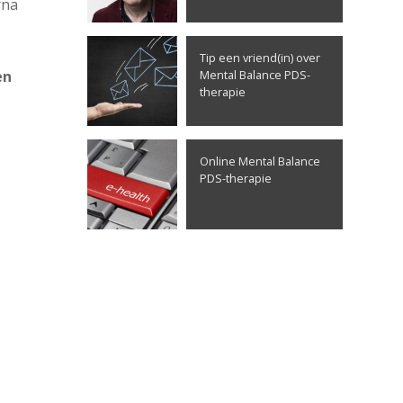
rna
Tip een vriend(in) over
en
Mental Balance PDS-
therapie
Online Mental Balance
PDS-therapie