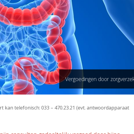
Vergoedingen door zorgverze
 kan telefonisch: 033 – 470.23.21 (evt. antwoordapparaat