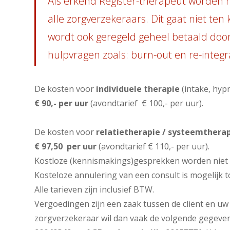
Als erkend Register-therapeut worden m
alle zorgverzekeraars. Dit gaat niet ten 
wordt ook geregeld geheel betaald doo
hulpvragen zoals: burn-out en re-integra
De kosten voor
individuele therapie
(intake, hyp
€ 90,- per uur
(avondtarief € 100,- per uur).
De kosten voor
relatietherapie / systeemthera
€ 97,50 per uur
(avondtarief € 110,- per uur).
Kostloze (kennismakings)gesprekken worden niet 
Kosteloze annulering van een consult is mogelijk t
Alle tarieven zijn inclusief BTW.
Vergoedingen zijn een zaak tussen de cliënt en uw
zorgverzekeraar wil dan vaak de volgende gegeven