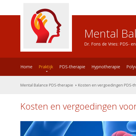
Mental Ba
Dr. Fons de Vries: PDS- e
Home
Praktijk
PDS-therapie
Hypnotherapie
Poly
Mental Balance PDS-therapie
Kosten en vergoedingen PDS-t
Kosten en vergoedingen voo