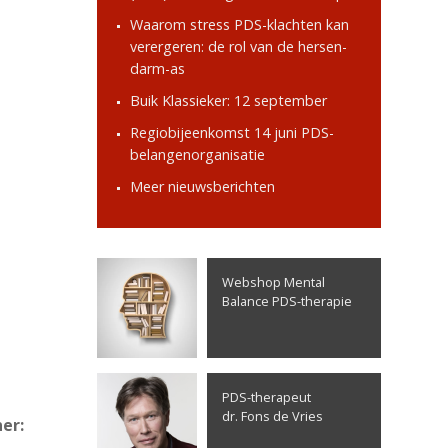
Waarom stress PDS-klachten kan
verergeren: de rol van de hersen-
darm-as
Buik Klassieker: 12 september
Regiobijeenkomst 14 juni PDS-
belangenorganisatie
Meer nieuwsberichten
Webshop Mental
Balance PDS-therapie
PDS-therapeut
dr. Fons de Vries
er: