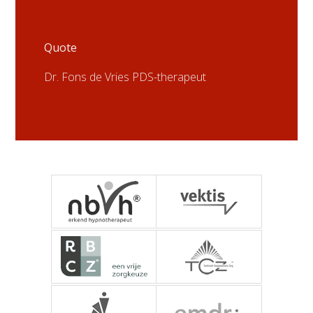
Quote
Dr. Fons de Vries PDS-therapeut
NBVH - Nederlandse
Vektis